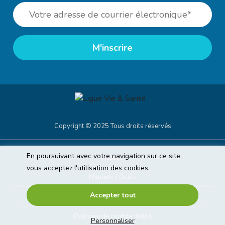
Copyright © 2025 Tous droits réservés
En poursuivant avec votre navigation sur ce site,
Accueil
vous acceptez l'utilisation des cookies.
Manuels / Outils
Accepter tout
Mentions légales
Politique de confidentialité
Personnaliser